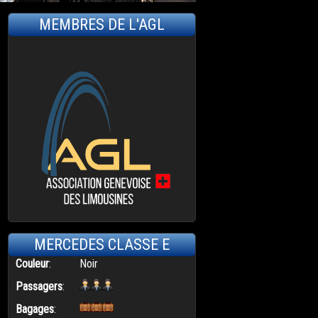
MEMBRES DE L'AGL
MERCEDES CLASSE E
Couleur
:
Noir
Passagers
:
Bagages
: